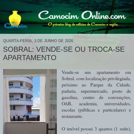
QUARTA-FEIRA, 3 DE JUNHO DE 2026
SOBRAL: VENDE-SE OU TROCA-SE
APARTAMENTO
Vende-se um apartamento em
Sobral, com localização privilegiada,
próximo ao Parque da Cidade,
padaria, supermercado, posto de
gasolina, centro de convenções,
OAB, academia, universidades,
escolas (públicas e particulares) e
restaurante.
O imóvel possui 3 quartos (1 suíte),