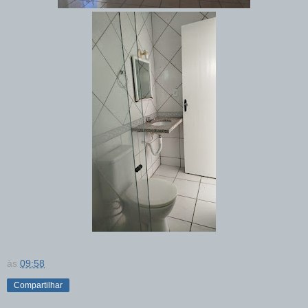
às
09:58
Compartilhar