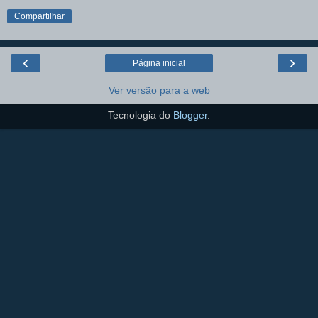
Compartilhar
‹
›
Página inicial
Ver versão para a web
Tecnologia do
Blogger
.