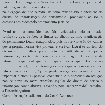
Para a Desembargadora Vera Lúcia Correia Lima, o pedido de
indenização está fundamentado
na alegação de que o radialista teria extrapolado e exercício do
direito de manifestação do pensamento, praticando abusos e
excessos proibidos pelo ordenamento jurídico.
"Analisando o conteúdo das falas veiculadas pelo caluniado,
verifica-se que, de fato, os limites do direito de livre manifestação
do pensamento foram extrapolados, pois houve violação de valores
que a própria norma visa proteger e efetivar. Extrai-se do teor do
discurso do radialista que o raciocínio utilizado não é apenas
informativo, por induzir o ouvinte a uma imagem depreciativa da
vítima, principalmente quando diz que o mesmo, que trabalhava no
fórum municipal, tinha informações privilegiadas, associando esse
fato à ilação de que, 'quem presta serviço em fórum deve ser
imparcial e ético. É possível concluir que o conteúdo da locução
não se ateve ao mero exercício regular do direito de crítica e
informação, sendo abusivo, devendo, pois, ser reprimido”, ressaltou
a Desembargadora.
Com informações adicionais do Ceará Acontece