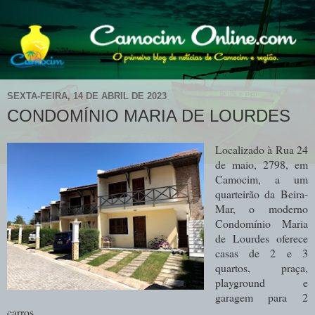
SEXTA-FEIRA, 14 DE ABRIL DE 2023
CONDOMÍNIO MARIA DE LOURDES
Localizado à Rua 24
de maio, 2798, em
Camocim, a um
quarteirão da Beira-
Mar, o moderno
Condomínio Maria
de Lourdes oferece
casas de 2 e 3
quartos, praça,
playground e
garagem para 2
carros.