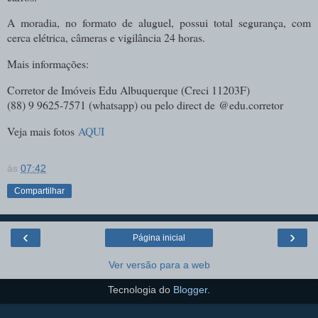
A moradia, no formato de aluguel, possui total segurança, com
cerca elétrica, câmeras e vigilância 24 horas.
Mais informações:
Corretor de Imóveis Edu Albuquerque (
Creci 11203F)
(88) 9 9625-7571 (whatsapp) ou pelo direct de
@edu.corretor
Veja mais fotos
AQUI
às
07:42
Compartilhar
‹
›
Página inicial
Ver versão para a web
Tecnologia do
Blogger
.