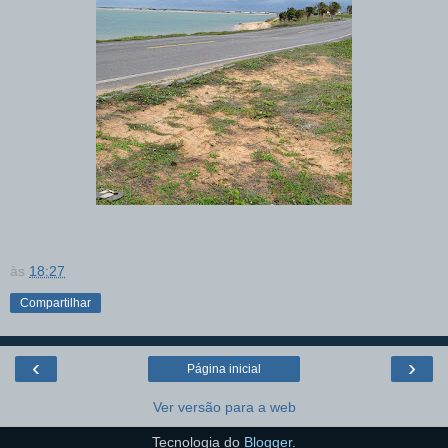
às
18:27
Compartilhar
‹
›
Página inicial
Ver versão para a web
Tecnologia do
Blogger
.