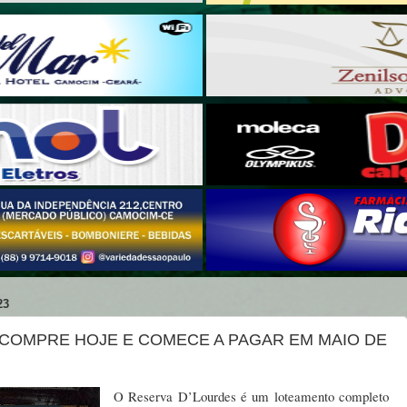
23
 COMPRE HOJE E COMECE A PAGAR EM MAIO DE
O Reserva D’Lourdes é um loteamento completo