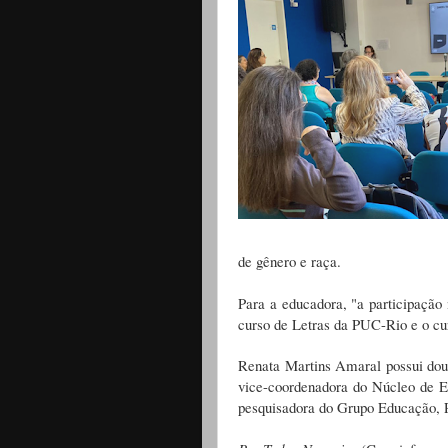
de gênero e raça.
Para a educadora, "a participação 
curso de Letras da PUC-Rio e o c
Renata Martins Amaral possui do
vice-coordenadora do Núcleo de E
pesquisadora do Grupo Educação, 