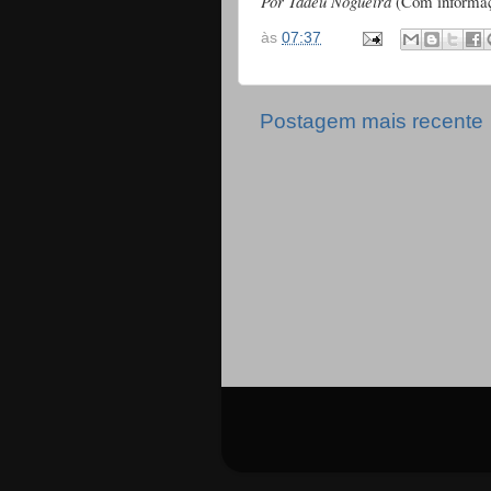
Por Tadeu Nogueira
(Com informa
às
07:37
Postagem mais recente