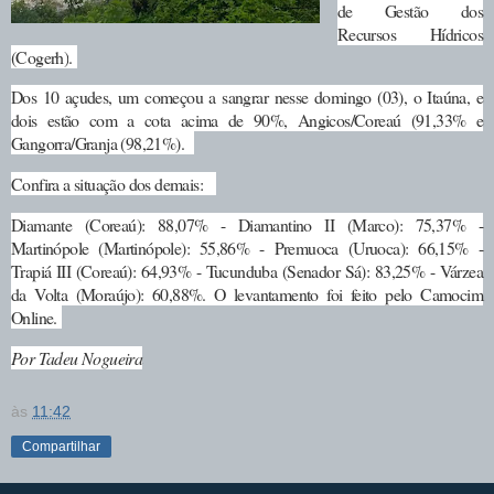
de Gestão dos
Recursos Hídricos
(Cogerh)
.
Dos 10 açudes, um começou a sangrar nesse domingo (03), o Itaúna, e
dois estão com a cota acima de 90%, Angicos/Coreaú (91,33% e
Gangorra/Granja (98,21%).
Confira a situação dos demais:
Diamante (Coreaú): 88,07% - Diamantino II (Marco): 75,37% -
Martinópole (Martinópole): 55,86% - Premuoca (Uruoca): 66,15% -
Trapiá III (Coreaú): 64,93% - Tucunduba (Senador Sá): 83,25% - Várzea
da Volta (Moraújo): 60,88%. O levantamento foi feito pelo Camocim
Online.
Por Tadeu Nogueira
às
11:42
Compartilhar