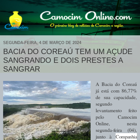
SEGUNDA-FEIRA, 4 DE MARÇO DE 2024
BACIA DO COREAÚ TEM UM AÇUDE
SANGRANDO E DOIS PRESTES A
SANGRAR
A Bacia do Coreaú
já está com 86,77%
de sua capacidade,
segundo
levantamento feito
pelo Camocim
Online, nesta
segunda-feira (04),
junto à
Companhia